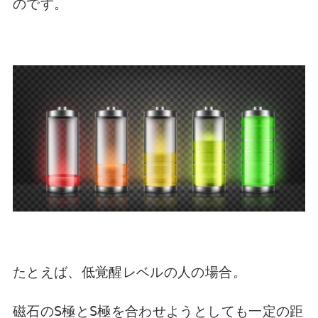
ので
す。
たとえば、低覚醒レベルの人の場合。
磁石の
S
極と
S
極を合わせようとしても一定の距